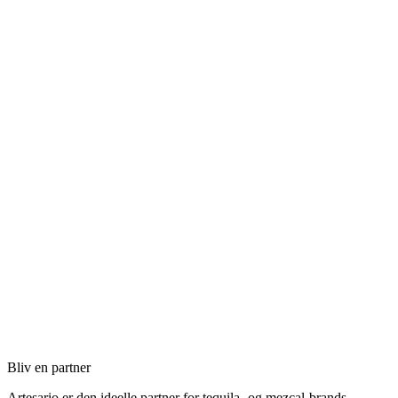
Bliv en partner
Artesario er den ideelle partner for tequila- og mezcal-brands