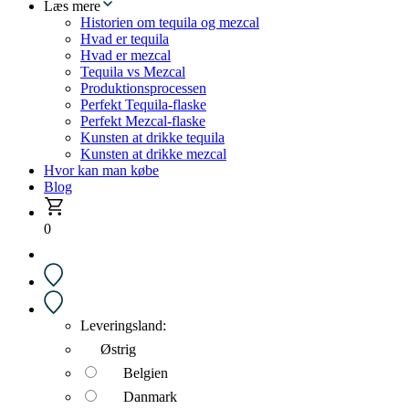
Læs mere
Historien om tequila og mezcal
Hvad er tequila
Hvad er mezcal
Tequila vs Mezcal
Produktionsprocessen
Perfekt Tequila-flaske
Perfekt Mezcal-flaske
Kunsten at drikke tequila
Kunsten at drikke mezcal
Hvor kan man købe
Blog
0
Leveringsland:
Østrig
Belgien
Danmark