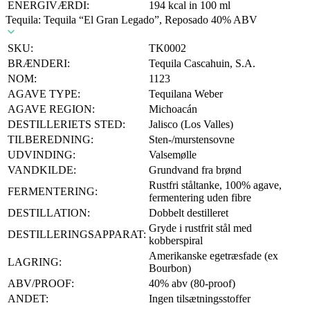
ENERGIVÆRDI:
194 kcal in 100 ml
Tequila: Tequila “El Gran Legado”, Reposado 40% ABV
SKU:
TK0002
BRÆNDERI:
Tequila Cascahuin, S.A.
NOM:
1123
AGAVE TYPE:
Tequilana Weber
AGAVE REGION:
Michoacán
DESTILLERIETS STED:
Jalisco (Los Valles)
TILBEREDNING:
Sten-/murstensovne
UDVINDING:
Valsemølle
VANDKILDE:
Grundvand fra brønd
Rustfri ståltanke, 100% agave,
FERMENTERING:
fermentering uden fibre
DESTILLATION:
Dobbelt destilleret
Gryde i rustfrit stål med
DESTILLERINGSAPPARAT:
kobberspiral
Amerikanske egetræsfade (ex
LAGRING:
Bourbon)
ABV/PROOF:
40% abv (80-proof)
ANDET:
Ingen tilsætningsstoffer