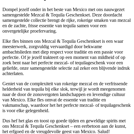
Dompel jezelf onder in het beste van Mexico met ons nauwgezet
samengestelde Mezcal & Tequila Geschenkset. Deze doordacht
samengestelde collectie brengt de rijke, rokerige smaken van mezcal
en de zachte, frisse essentie van tequila samen voor een
onvergetelijke proefervaring.
Elke fles binnen ons Mezcal & Tequila Geschenkset is een waar
meesterwerk, zorgvuldig vervaardigd door bekwame
ambachtslieden met diep respect voor traditie en een passie voor
perfectie. Of je jezelf trakteert op een moment van mildheid of op
zoek bent naar het perfecte mezcal- of tequilageschenk voor een
geliefde, onze samengestelde selectie zal zeker een blijvende indruk
achterlaten.
Geniet van de complexiteit van rokerige mezcal en de verfrissende
helderheid van tequila bij elke slok, terwijl je wordt meegenomen
naar de door de zonovergoten landschappen en levendige cultuur
van Mexico. Elke fles omvat de essentie van traditie en
vakmanschap, waardoor het het perfecte mezcal- of tequilageschenk
is voor elke gelegenheid.
Dus hef het glas en toost op goede tijden en geweldige spirits met
ons Mezcal & Tequila Geschenkset – een eerbetoon aan de kunst,
het erfgoed en de vreugdevolle geest van Mexico. Salud!