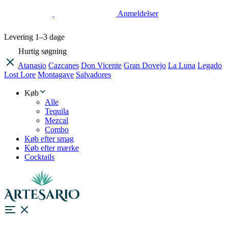
Anmeldelser
Levering
1–3 dage
Hurtig søgning
Atanasio
Cazcanes
Don Vicente
Gran Dovejo
La Luna
Legado
Lost Lore
Montagave
Salvadores
Køb
Alle
Tequila
Mezcal
Combo
Køb efter smag
Køb efter mærke
Cocktails