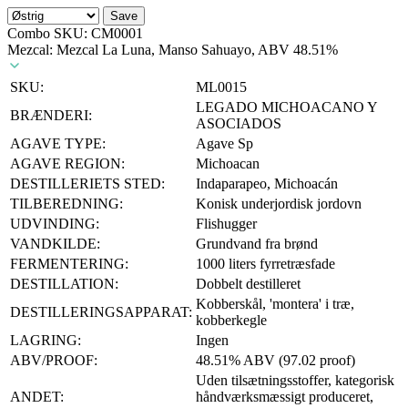
Save
Combo SKU:
CM0001
Mezcal: Mezcal La Luna, Manso Sahuayo, ABV 48.51%
SKU:
ML0015
LEGADO MICHOACANO Y
BRÆNDERI:
ASOCIADOS
AGAVE TYPE:
Agave Sp
AGAVE REGION:
Michoacan
DESTILLERIETS STED:
Indaparapeo, Michoacán
TILBEREDNING:
Konisk underjordisk jordovn
UDVINDING:
Flishugger
VANDKILDE:
Grundvand fra brønd
FERMENTERING:
1000 liters fyrretræsfade
DESTILLATION:
Dobbelt destilleret
Kobberskål, 'montera' i træ,
DESTILLERINGSAPPARAT:
kobberkegle
LAGRING:
Ingen
ABV/PROOF:
48.51% ABV (97.02 proof)
Uden tilsætningsstoffer, kategorisk
ANDET:
håndværksmæssigt produceret,