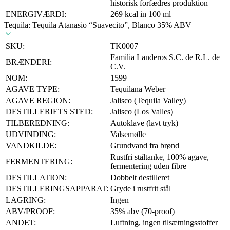
historisk forfædres produktion
ENERGIVÆRDI:
269 kcal in 100 ml
Tequila: Tequila Atanasio “Suavecito”, Blanco 35% ABV
SKU:
TK0007
Familia Landeros S.C. de R.L. de
BRÆNDERI:
C.V.
NOM:
1599
AGAVE TYPE:
Tequilana Weber
AGAVE REGION:
Jalisco (Tequila Valley)
DESTILLERIETS STED:
Jalisco (Los Valles)
TILBEREDNING:
Autoklave (lavt tryk)
UDVINDING:
Valsemølle
VANDKILDE:
Grundvand fra brønd
Rustfri ståltanke, 100% agave,
FERMENTERING:
fermentering uden fibre
DESTILLATION:
Dobbelt destilleret
DESTILLERINGSAPPARAT:
Gryde i rustfrit stål
LAGRING:
Ingen
ABV/PROOF:
35% abv (70-proof)
ANDET:
Luftning, ingen tilsætningsstoffer