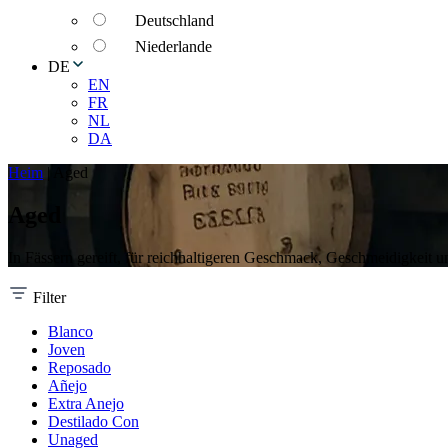
Deutschland
Niederlande
DE
EN
FR
NL
DA
Heim
|
Aged
Aged
In Fässern gereift, für reichhaltigeren Geschmack, Geschmeidigkeit 
Filter
Blanco
Joven
Reposado
Añejo
Extra Anejo
Destilado Con
Unaged