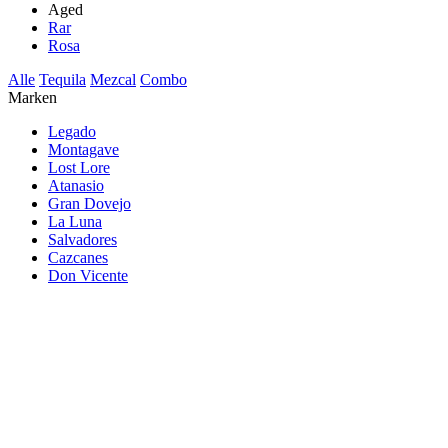
Aged
Rar
Rosa
Alle
Tequila
Mezcal
Combo
Marken
Legado
Montagave
Lost Lore
Atanasio
Gran Dovejo
La Luna
Salvadores
Cazcanes
Don Vicente