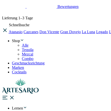
Bewertungen
Lieferung
1–3 Tage
Schnellsuche
Atanasio
Cazcanes
Don Vicente
Gran Dovejo
La Luna
Legado
L
Shop
Alle
Tequila
Mezcal
Combo
Geschmacksrichtung
Marken
Cocktails
Lernen