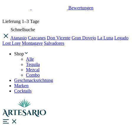
Bewertungen
Lieferung
1–3 Tage
Schnellsuche
Atanasio
Cazcanes
Don Vicente
Gran Dovejo
La Luna
Legado
Lost Lore
Montagave
Salvadores
Shop
Alle
Tequila
Mezcal
Combo
Geschmacksrichtung
Marken
Cocktails