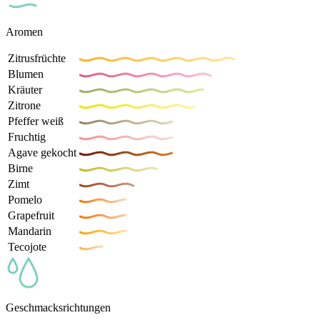
Aromen
Zitrusfrüchte
Blumen
Kräuter
Zitrone
Pfeffer weiß
Fruchtig
Agave gekocht
Birne
Zimt
Pomelo
Grapefruit
Mandarin
Tecojote
Geschmacksrichtungen