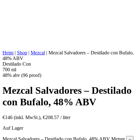
DESTILLATION:
2x destilliert
HALTBARKEIT:
Kupfer-Destilierkolben
AGING:
Keine
ABV/PROOF:
48% abv (96 proof)
Natürliche Aromen von Büffelfleisch und
SONSTIGES:
verschiedenen Früchten
ENERGIEWERT:
266 kcal in 100 ml
Heim
|
Shop
|
Mezcal
|
Mezcal Salvadores – Destilado con Bufalo,
48% ABV
Destilado Con
700 ml
48% abv (96 proof)
Mezcal Salvadores – Destilado
con Bufalo, 48% ABV
€
146
(inkl. MwSt.),
€
208.57
/ liter
Auf Lager
Mezcal Salvadores – Destilado con Bufalo, 48% ABV Menge
–