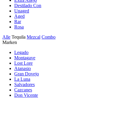
Extra Anejo
Destilado Con
Unaged
Aged
Rar
Rosa
Alle
Tequila
Mezcal
Combo
Marken
Legado
Montagave
Lost Lore
Atanasio
Gran Dovejo
La Luna
Salvadores
Cazcanes
Don Vicente