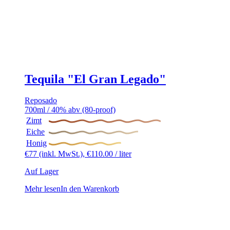
Tequila "El Gran Legado"
Reposado
700ml / 40% abv (80-proof)
Zimt
Eiche
Honig
€
77
(inkl. MwSt.),
€
110.00
/ liter
Auf Lager
Mehr lesen
In den Warenkorb