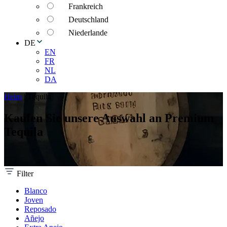
Frankreich
Deutschland
Niederlande
DE
EN
FR
NL
DA
Heim
|
Tequila
Kaufen Sie unsere Auswahl an Premium
Tequila
Filter
Blanco
Joven
Reposado
Añejo