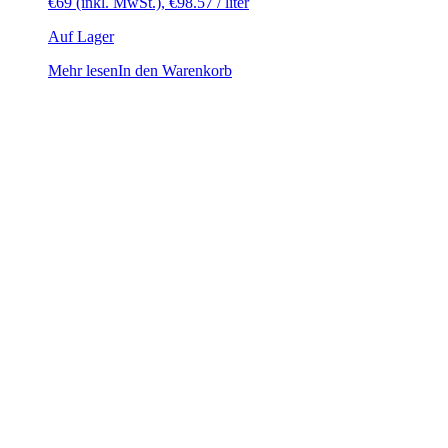
€
69
(inkl. MwSt.),
€
98.57
/ liter
Auf Lager
Mehr lesen
In den Warenkorb