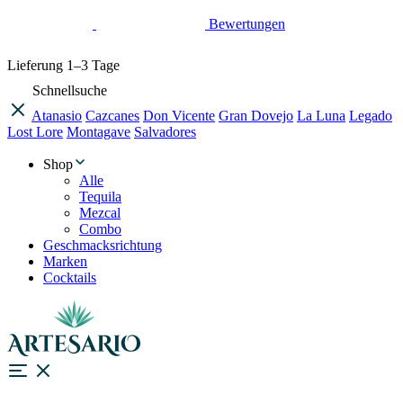
Bewertungen
Lieferung
1–3 Tage
Schnellsuche
Atanasio
Cazcanes
Don Vicente
Gran Dovejo
La Luna
Legado
Lost Lore
Montagave
Salvadores
Shop
Alle
Tequila
Mezcal
Combo
Geschmacksrichtung
Marken
Cocktails