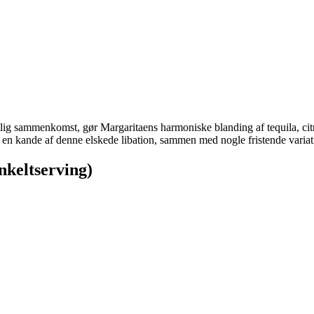
tlig sammenkomst, gør Margaritaens harmoniske blanding af tequila, citr
en kande af denne elskede libation, sammen med nogle fristende variation
keltserving)