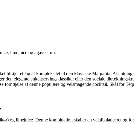
uice, limejuice og agavesirup.
ket tilføjer et lag af kompleksitet til den klassiske Margarita. Afslutning
 den elegante enkeltservingsklassiker eller den sociale tiltrækningskraf
løse fornøjelse af denne populære og velsmagende cocktail. Skål for Teq
?
sinlikør) og limejuice. Denne kombination skaber en velafbalanceret og for