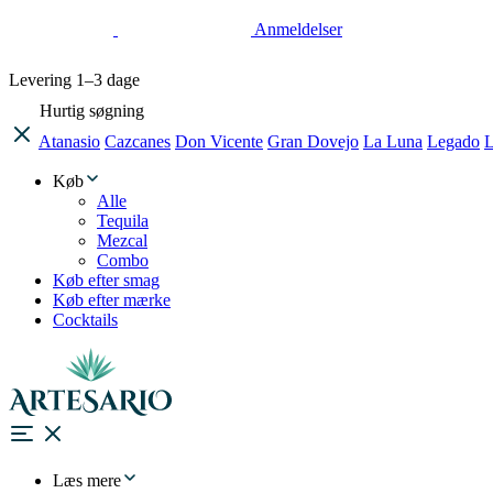
Anmeldelser
Levering
1–3 dage
Hurtig søgning
Atanasio
Cazcanes
Don Vicente
Gran Dovejo
La Luna
Legado
L
Køb
Alle
Tequila
Mezcal
Combo
Køb efter smag
Køb efter mærke
Cocktails
Læs mere