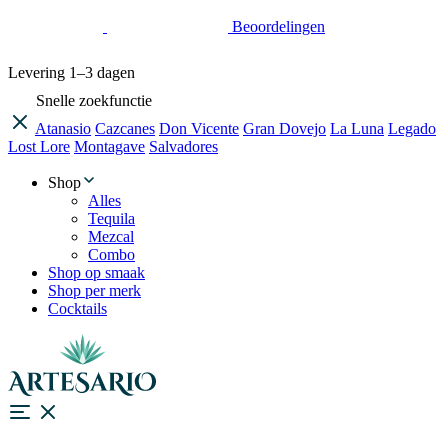
Beoordelingen
Levering
1–3 dagen
Snelle zoekfunctie
Atanasio
Cazcanes
Don Vicente
Gran Dovejo
La Luna
Legado
Lost Lore
Montagave
Salvadores
Shop
Alles
Tequila
Mezcal
Combo
Shop op smaak
Shop per merk
Cocktails