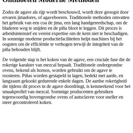
Zodra de agave als rijp wordt beschouwd, wordt deze geoogst door
ervaren jimadores, of agaveboeren. Traditionele methoden omvatten
het gebruik van een coa de jima, een lang handgereedschap, om de
bladeren weg te snijden en de piña bloot te leggen. Dit proces is
arbeidsintensief en vereist expertise om de kern niet te beschadigen.
In sommige moderne productiefaciliteiten helpt machines bij het
oogsten om de efficiëntie te verhogen terwijl de integriteit van de
piña behouden blijft.
De volgende stap is het koken van de agave, een cruciale fase die de
rokerige karakter van mezcal bepaalt. Traditionele ondergrondse
ovens, bekend als hornos, worden gebruikt om de agave te
roosteren. Piñas worden gestapeld in lagen, bedekt met aarde, en
langzaam gekookt gedurende enkele dagen. De aardse rokerigheid
die tijdens dit proces in de agave doordringt, is kenmerkend voor het
smaakprofiel van mezcal. Sommige producenten gebruiken
tegenwoordig bovengrondse ovens of autoclaven voor sneller en
meer gecontroleerd koken.