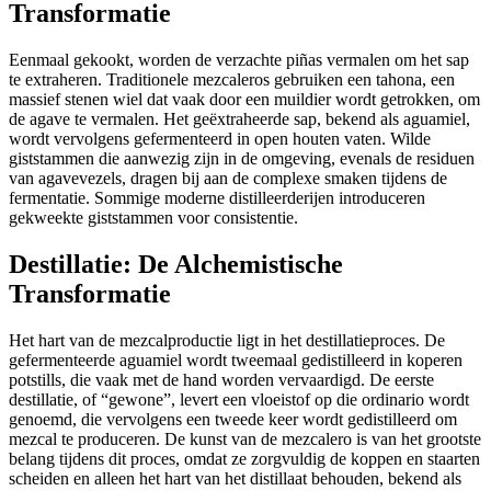
Transformatie
Eenmaal gekookt, worden de verzachte piñas vermalen om het sap
te extraheren. Traditionele mezcaleros gebruiken een tahona, een
massief stenen wiel dat vaak door een muildier wordt getrokken, om
de agave te vermalen. Het geëxtraheerde sap, bekend als aguamiel,
wordt vervolgens gefermenteerd in open houten vaten. Wilde
giststammen die aanwezig zijn in de omgeving, evenals de residuen
van agavevezels, dragen bij aan de complexe smaken tijdens de
fermentatie. Sommige moderne distilleerderijen introduceren
gekweekte giststammen voor consistentie.
Destillatie: De Alchemistische
Transformatie
Het hart van de mezcalproductie ligt in het destillatieproces. De
gefermenteerde aguamiel wordt tweemaal gedistilleerd in koperen
potstills, die vaak met de hand worden vervaardigd. De eerste
destillatie, of “gewone”, levert een vloeistof op die ordinario wordt
genoemd, die vervolgens een tweede keer wordt gedistilleerd om
mezcal te produceren. De kunst van de mezcalero is van het grootste
belang tijdens dit proces, omdat ze zorgvuldig de koppen en staarten
scheiden en alleen het hart van het distillaat behouden, bekend als