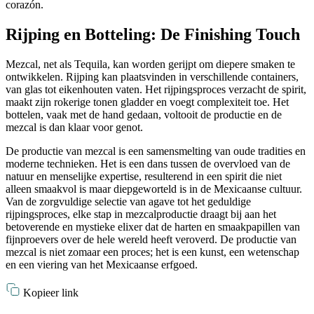
corazón.
Rijping en Botteling: De Finishing Touch
Mezcal, net als Tequila, kan worden gerijpt om diepere smaken te
ontwikkelen. Rijping kan plaatsvinden in verschillende containers,
van glas tot eikenhouten vaten. Het rijpingsproces verzacht de spirit,
maakt zijn rokerige tonen gladder en voegt complexiteit toe. Het
bottelen, vaak met de hand gedaan, voltooit de productie en de
mezcal is dan klaar voor genot.
De productie van mezcal is een samensmelting van oude tradities en
moderne technieken. Het is een dans tussen de overvloed van de
natuur en menselijke expertise, resulterend in een spirit die niet
alleen smaakvol is maar diepgeworteld is in de Mexicaanse cultuur.
Van de zorgvuldige selectie van agave tot het geduldige
rijpingsproces, elke stap in mezcalproductie draagt bij aan het
betoverende en mystieke elixer dat de harten en smaakpapillen van
fijnproevers over de hele wereld heeft veroverd. De productie van
mezcal is niet zomaar een proces; het is een kunst, een wetenschap
en een viering van het Mexicaanse erfgoed.
Kopieer link