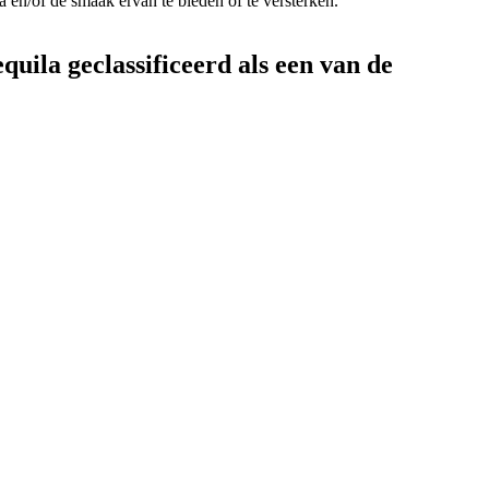
 en/of de smaak ervan te bieden of te versterken.
quila geclassificeerd als een van de