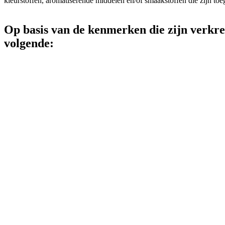
kleurstoffen, aromatiserende middelen en/of smaakstoffen die zijn toe
Op basis van de kenmerken die zijn verkrege
volgende: