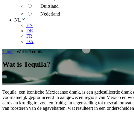
Duitsland
Nederland
NL
EN
DE
FR
DA
Thuis
|
Wat is Tequila
Wat is Tequila?
Tequila, een iconische Mexicaanse drank, is een gedestilleerde drank
voornamelijk geproduceerd in aangewezen regio’s van Mexico en wor
aards en kruidig tot zoet en fruitig. In tegenstelling tot mezcal, omvat
van roosteren van de agaveharten, wat resulteert in een onderscheide