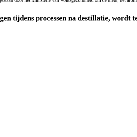
gestaan door het Ministerie van Volksgezondheid om de kleur, het aroma
n tijdens processen na destillatie, wordt te