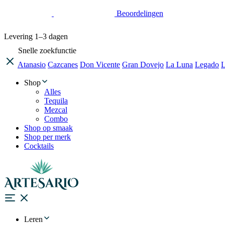
Beoordelingen
Levering
1–3 dagen
Snelle zoekfunctie
Atanasio
Cazcanes
Don Vicente
Gran Dovejo
La Luna
Legado
L
Shop
Alles
Tequila
Mezcal
Combo
Shop op smaak
Shop per merk
Cocktails
Leren