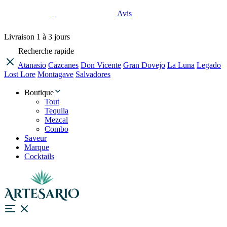
Avis
Livraison
1 à 3 jours
Recherche rapide
Atanasio
Cazcanes
Don Vicente
Gran Dovejo
La Luna
Legado
Lost Lore
Montagave
Salvadores
Boutique
Tout
Tequila
Mezcal
Combo
Saveur
Marque
Cocktails