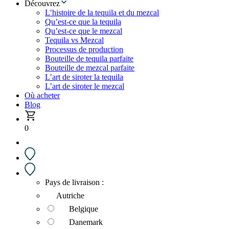
Découvrez
L’histoire de la tequila et du mezcal
Qu’est-ce que la tequila
Qu’est-ce que le mezcal
Tequila vs Mezcal
Processus de production
Bouteille de tequila parfaite
Bouteille de mezcal parfaite
L’art de siroter la tequila
L’art de siroter le mezcal
Où acheter
Blog
0
Pays de livraison :
Autriche
Belgique
Danemark