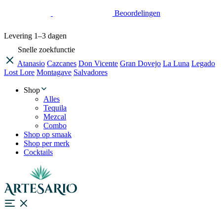
Beoordelingen
Levering
1–3 dagen
Snelle zoekfunctie
Atanasio
Cazcanes
Don Vicente
Gran Dovejo
La Luna
Legado
Lost Lore
Montagave
Salvadores
Shop
Alles
Tequila
Mezcal
Combo
Shop op smaak
Shop per merk
Cocktails