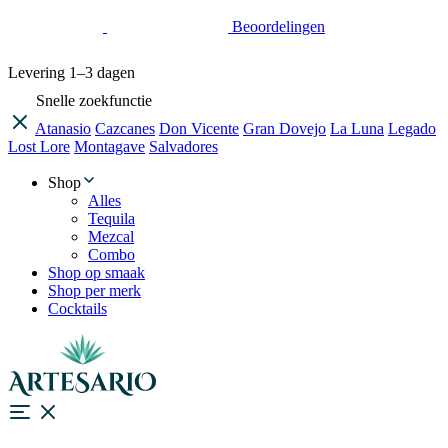
Beoordelingen
Levering
1–3 dagen
Snelle zoekfunctie
Atanasio
Cazcanes
Don Vicente
Gran Dovejo
La Luna
Legado
Lost Lore
Montagave
Salvadores
Shop
Alles
Tequila
Mezcal
Combo
Shop op smaak
Shop per merk
Cocktails