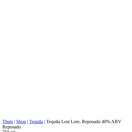
Feliciano Vivanco y Asociados, S.A. de
DISTILLEERDERIJ:
C.V.
NOM:
1414
AGAVE-TYPE:
Tequilana Weber
AGAVE-REGIO:
Jalisco (Los Altos)
LOCATIE VAN
Jalisco (Los Altos Southern)
DISTILLEERDERIJ:
KOKEN:
Steen-/Baksteenovens
EXTRACTIE:
Walsmolen
WATERBRON:
Diep bronwater
Roestvrijstalen tanks, 100% agave,
FERMENTATIE:
openluchtfermentatie, champagnegist,
fermentatie zonder vezels
DISTILLATIE:
2x gedestilleerd
STILL:
Koperen Pot
RIJPEN:
Amerikaanse vaten van wit eiken
ABV/PROOF:
40% abv (80-proof)
ANDERS:
Geen additieven
ENERGIEWAARDE:
221 kcal in 100 ml
Thuis
|
Shop
|
Tequila
|
Tequila Lost Lore, Reposado 40% ABV
Reposado