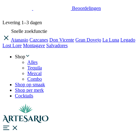
Beoordelingen
Levering
1–3 dagen
Snelle zoekfunctie
Atanasio
Cazcanes
Don Vicente
Gran Dovejo
La Luna
Legado
Lost Lore
Montagave
Salvadores
Shop
Alles
Tequila
Mezcal
Combo
Shop op smaak
Shop per merk
Cocktails