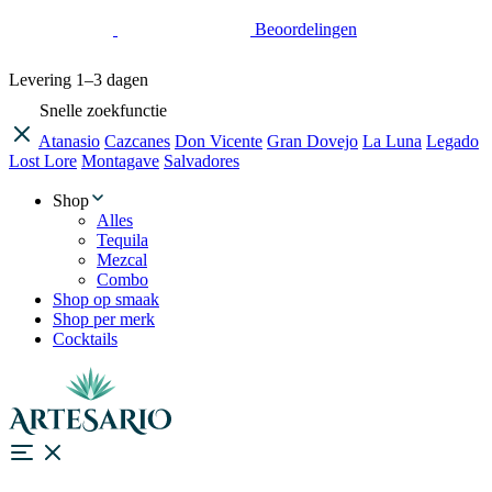
Beoordelingen
Levering
1–3 dagen
Snelle zoekfunctie
Atanasio
Cazcanes
Don Vicente
Gran Dovejo
La Luna
Legado
Lost Lore
Montagave
Salvadores
Shop
Alles
Tequila
Mezcal
Combo
Shop op smaak
Shop per merk
Cocktails