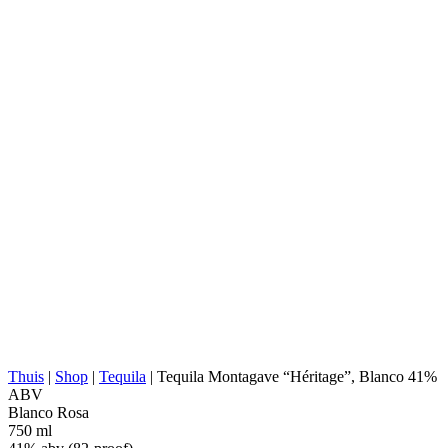
DISTILLEERDERIJ:
Tequila Cascahuin, S.A.
NOM:
1123
AGAVE-TYPE:
Tequilana Weber
AGAVE-REGIO:
Jalisco (Tequila Valley)
LOCATIE VAN
Jalisco (Los Valles)
DISTILLEERDERIJ:
KOKEN:
Steen-/Baksteenovens
EXTRACTIE:
Walsmolen
WATERBRON:
Diep bronwater
Roestvrijstalen tanks, 100% agave, gisting
FERMENTATIE:
in de open lucht, gisting zonder vezels
DISTILLATIE:
2x gedestilleerd
STILL:
Roestvrijstalen pot
RIJPEN:
Wijnvaten
ABV:
41% abv (82-proof)
ANDERS:
Gerust in roestvrij staal, Geen additieven
ENERGIEWAARDE:
227 kcal in 100 ml
Thuis
|
Shop
|
Tequila
|
Tequila Montagave “Héritage”, Blanco 41%
ABV
Blanco
Rosa
750 ml