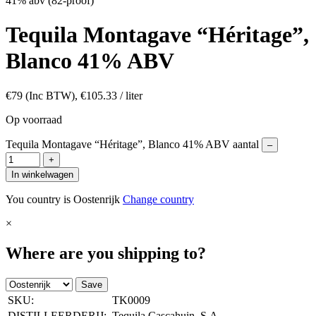
41% abv (82-proof)
Tequila Montagave “Héritage”,
Blanco 41% ABV
€
79
(Inc BTW),
€
105.33
/ liter
Op voorraad
Tequila Montagave “Héritage”, Blanco 41% ABV aantal
–
+
In winkelwagen
You country is Oostenrijk
Change country
×
Where are you shipping to?
Save
SKU:
TK0009
DISTILLEERDERIJ:
Tequila Cascahuin, S.A.