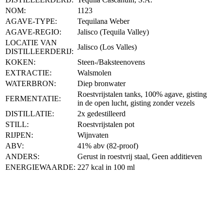
NOM:
1123
AGAVE-TYPE:
Tequilana Weber
AGAVE-REGIO:
Jalisco (Tequila Valley)
LOCATIE VAN
Jalisco (Los Valles)
DISTILLEERDERIJ:
KOKEN:
Steen-/Baksteenovens
EXTRACTIE:
Walsmolen
WATERBRON:
Diep bronwater
Roestvrijstalen tanks, 100% agave, gisting
FERMENTATIE:
in de open lucht, gisting zonder vezels
DISTILLATIE:
2x gedestilleerd
STILL:
Roestvrijstalen pot
RIJPEN:
Wijnvaten
ABV:
41% abv (82-proof)
ANDERS:
Gerust in roestvrij staal, Geen additieven
ENERGIEWAARDE:
227 kcal in 100 ml