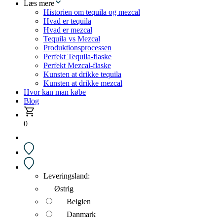
Læs mere
Historien om tequila og mezcal
Hvad er tequila
Hvad er mezcal
Tequila vs Mezcal
Produktionsprocessen
Perfekt Tequila-flaske
Perfekt Mezcal-flaske
Kunsten at drikke tequila
Kunsten at drikke mezcal
Hvor kan man købe
Blog
0
Leveringsland:
Østrig
Belgien
Danmark