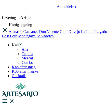
Anmeldelser
Levering
1–3 dage
Hurtig søgning
Atanasio
Cazcanes
Don Vicente
Gran Dovejo
La Luna
Legado
Lost Lore
Montagave
Salvadores
Køb
Alle
Tequila
Mezcal
Combo
Køb efter smag
Køb efter mærke
Cocktails