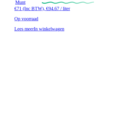
Munt
€
71
(Inc BTW),
€
94.67
/ liter
Op voorraad
Lees meer
In winkelwagen