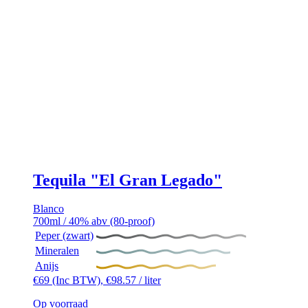
Tequila "El Gran Legado"
Blanco
700ml / 40% abv (80-proof)
Peper (zwart)
Mineralen
Anijs
€
69
(Inc BTW),
€
98.57
/ liter
Op voorraad