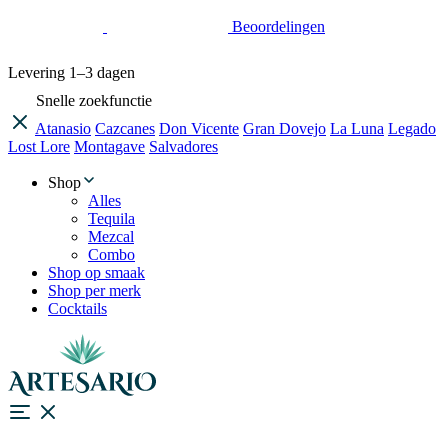
Beoordelingen
Levering
1–3 dagen
Snelle zoekfunctie
Atanasio
Cazcanes
Don Vicente
Gran Dovejo
La Luna
Legado
Lost Lore
Montagave
Salvadores
Shop
Alles
Tequila
Mezcal
Combo
Shop op smaak
Shop per merk
Cocktails