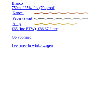
Blanco
750ml / 35% abv (70-proof)
Kaneel
Peper (zwart)
Anijs
€
65
(Inc BTW),
€
86.67
/ liter
Op voorraad
Lees meer
In winkelwagen