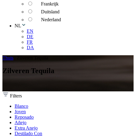
Frankrijk
Duitsland
Nederland
NL
EN
DE
FR
DA
Thuis
|
Zilveren Tequila
Zilveren Tequila
Filters
Blanco
Joven
Reposado
Añejo
Extra Anejo
Destilado Con