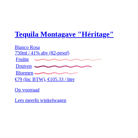
Tequila Montagave "Héritage"
Blanco
Rosa
750ml / 41% abv (82-proof)
Fruitig
Druiven
Bloemen
€
79
(Inc BTW),
€
105.33
/ liter
Op voorraad
Lees meer
In winkelwagen