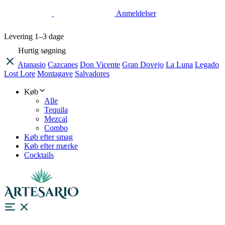
Anmeldelser
Levering
1–3 dage
Hurtig søgning
Atanasio
Cazcanes
Don Vicente
Gran Dovejo
La Luna
Legado
Lost Lore
Montagave
Salvadores
Køb
Alle
Tequila
Mezcal
Combo
Køb efter smag
Køb efter mærke
Cocktails