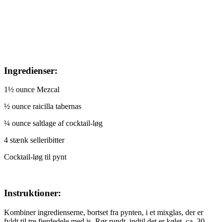
Ingredienser:
1½ ounce Mezcal
½ ounce raicilla tabernas
¼ ounce saltlage af cocktail-løg
4 stænk selleribitter
Cocktail-løg til pynt
Instruktioner:
Kombiner ingredienserne, bortset fra pynten, i et mixglas, der er
fyldt til tre fjerdedele med is. Rør rundt, indtil det er kølet, ca. 30