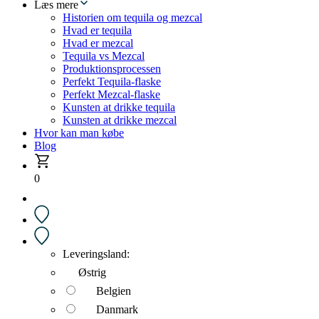
Læs mere
Historien om tequila og mezcal
Hvad er tequila
Hvad er mezcal
Tequila vs Mezcal
Produktionsprocessen
Perfekt Tequila-flaske
Perfekt Mezcal-flaske
Kunsten at drikke tequila
Kunsten at drikke mezcal
Hvor kan man købe
Blog
0
Leveringsland:
Østrig
Belgien
Danmark