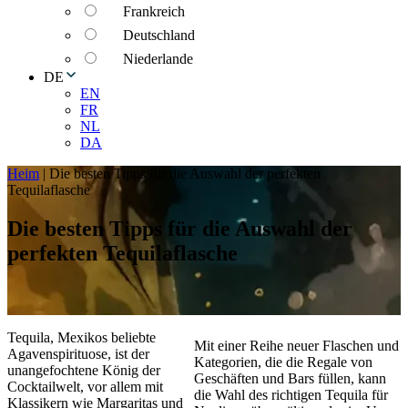
Frankreich
Deutschland
Niederlande
DE
EN
FR
NL
DA
Heim
|
Die besten Tipps für die Auswahl der perfekten
Tequilaflasche
Die besten Tipps für die Auswahl der
perfekten Tequilaflasche
Tequila, Mexikos beliebte
Mit einer Reihe neuer Flaschen und
Agavenspirituose, ist der
Kategorien, die die Regale von
unangefochtene König der
Geschäften und Bars füllen, kann
Cocktailwelt, vor allem mit
die Wahl des richtigen Tequila für
Klassikern wie Margaritas und