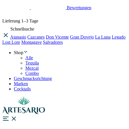
Bewertungen
Lieferung
1–3 Tage
Schnellsuche
Atanasio
Cazcanes
Don Vicente
Gran Dovejo
La Luna
Legado
Lost Lore
Montagave
Salvadores
Shop
Alle
Tequila
Mezcal
Combo
Geschmacksrichtung
Marken
Cocktails