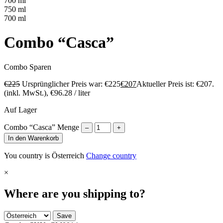
700 ml
750 ml
700 ml
Combo “Casca”
Combo
Sparen
€
225
Ursprünglicher Preis war: €225
€
207
Aktueller Preis ist: €207.
(inkl. MwSt.),
€
96.28
/ liter
Auf Lager
Combo “Casca” Menge
–
+
In den Warenkorb
You country is Österreich
Change country
×
Where are you shipping to?
Save