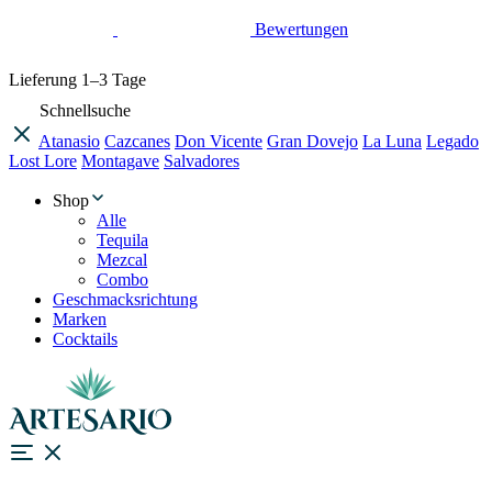
Bewertungen
Lieferung
1–3 Tage
Schnellsuche
Atanasio
Cazcanes
Don Vicente
Gran Dovejo
La Luna
Legado
Lost Lore
Montagave
Salvadores
Shop
Alle
Tequila
Mezcal
Combo
Geschmacksrichtung
Marken
Cocktails