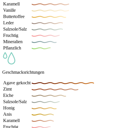
Karamell
Vanille
Buttertoffee
Leder
Salzsole/Salz
Fruchtig
Mineralien
Pflanzlich
Geschmacksrichtungen
Agave gekocht
Zimt
Eiche
Salzsole/Salz
Honig
Anis
Karamell
Fruchtig