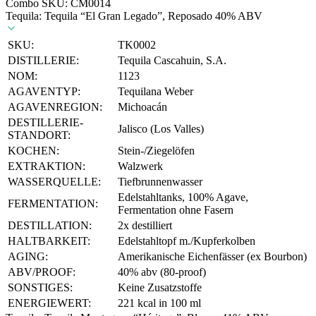
Combo SKU:
CM0014
Tequila: Tequila “El Gran Legado”, Reposado 40% ABV
SKU:
TK0002
DISTILLERIE:
Tequila Cascahuin, S.A.
NOM:
1123
AGAVENTYP:
Tequilana Weber
AGAVENREGION:
Michoacán
DESTILLERIE-
Jalisco (Los Valles)
STANDORT:
KOCHEN:
Stein-/Ziegelöfen
EXTRAKTION:
Walzwerk
WASSERQUELLE:
Tiefbrunnenwasser
Edelstahltanks, 100% Agave,
FERMENTATION:
Fermentation ohne Fasern
DESTILLATION:
2x destilliert
HALTBARKEIT:
Edelstahltopf m./Kupferkolben
AGING:
Amerikanische Eichenfässer (ex Bourbon)
ABV/PROOF:
40% abv (80-proof)
SONSTIGES:
Keine Zusatzstoffe
ENERGIEWERT:
221 kcal in 100 ml