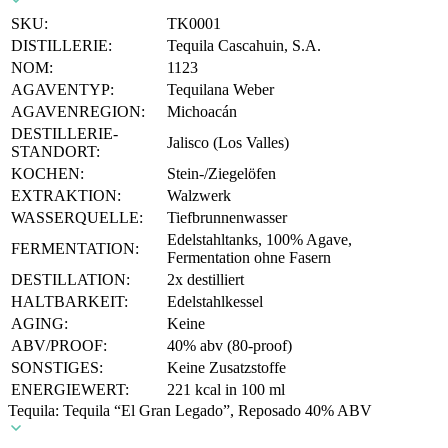
SKU:
TK0001
DISTILLERIE:
Tequila Cascahuin, S.A.
NOM:
1123
AGAVENTYP:
Tequilana Weber
AGAVENREGION:
Michoacán
DESTILLERIE-
Jalisco (Los Valles)
STANDORT:
KOCHEN:
Stein-/Ziegelöfen
EXTRAKTION:
Walzwerk
WASSERQUELLE:
Tiefbrunnenwasser
Edelstahltanks, 100% Agave,
FERMENTATION:
Fermentation ohne Fasern
DESTILLATION:
2x destilliert
HALTBARKEIT:
Edelstahlkessel
AGING:
Keine
ABV/PROOF:
40% abv (80-proof)
SONSTIGES:
Keine Zusatzstoffe
ENERGIEWERT:
221 kcal in 100 ml
Tequila: Tequila “El Gran Legado”, Reposado 40% ABV