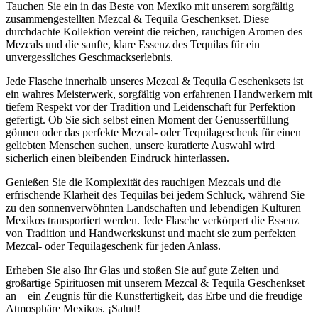
Tauchen Sie ein in das Beste von Mexiko mit unserem sorgfältig
zusammengestellten Mezcal & Tequila Geschenkset. Diese
durchdachte Kollektion vereint die reichen, rauchigen Aromen des
Mezcals und die sanfte, klare Essenz des Tequilas für ein
unvergessliches Geschmackserlebnis.
Jede Flasche innerhalb unseres Mezcal & Tequila Geschenksets ist
ein wahres Meisterwerk, sorgfältig von erfahrenen Handwerkern mit
tiefem Respekt vor der Tradition und Leidenschaft für Perfektion
gefertigt. Ob Sie sich selbst einen Moment der Genusserfüllung
gönnen oder das perfekte Mezcal- oder Tequilageschenk für einen
geliebten Menschen suchen, unsere kuratierte Auswahl wird
sicherlich einen bleibenden Eindruck hinterlassen.
Genießen Sie die Komplexität des rauchigen Mezcals und die
erfrischende Klarheit des Tequilas bei jedem Schluck, während Sie
zu den sonnenverwöhnten Landschaften und lebendigen Kulturen
Mexikos transportiert werden. Jede Flasche verkörpert die Essenz
von Tradition und Handwerkskunst und macht sie zum perfekten
Mezcal- oder Tequilageschenk für jeden Anlass.
Erheben Sie also Ihr Glas und stoßen Sie auf gute Zeiten und
großartige Spirituosen mit unserem Mezcal & Tequila Geschenkset
an – ein Zeugnis für die Kunstfertigkeit, das Erbe und die freudige
Atmosphäre Mexikos. ¡Salud!