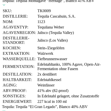
Tequila: Tequila Montagave “Héritage”, Blanco 41% ABV
SKU:
TK0009
DISTILLERIE:
Tequila Cascahuin, S.A.
NOM:
1123
AGAVENTYP:
Tequilana Weber
AGAVENREGION:
Jalisco (Tequila Valley)
DESTILLERIE-
Jalisco (Los Valles)
STANDORT:
KOCHEN:
Stein-/Ziegelöfen
EXTRAKTION:
Walzwerk
WASSERQUELLE:
Tiefbrunnenwasser
Edelstahltanks, 100% Agave, Open-Air-
FERMENTATION:
Fermentation ohne Fasern
DESTILLATION:
2x destilliert
HALTBARKEIT:
Edelstahlkessel
AGING:
Weinfässer
ABV/PROOF:
41% abv (82-proof)
SONSTIGES:
In Edelstahl gelagert, ohne Zusatzstoffe
ENERGIEWERT:
227 kcal in 100 ml
Tequila: Tequila “El Gran Legado”, Blanco 40% ABV