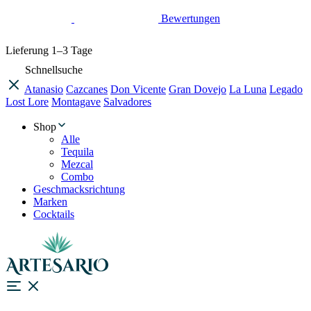
Bewertungen
Lieferung
1–3 Tage
Schnellsuche
Atanasio
Cazcanes
Don Vicente
Gran Dovejo
La Luna
Legado
Lost Lore
Montagave
Salvadores
Shop
Alle
Tequila
Mezcal
Combo
Geschmacksrichtung
Marken
Cocktails