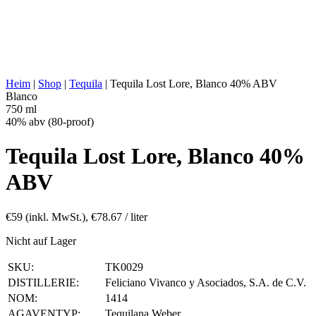
HALTBARKEIT:
Kupferkessel
AGING:
Keine
ABV/PROOF:
40% abv (80-proof)
SONSTIGES:
Keine Zusatzstoffe
ENERGIEWERT:
221 kcal in 100 ml
Heim
|
Shop
|
Tequila
|
Tequila Lost Lore, Blanco 40% ABV
Blanco
750 ml
40% abv (80-proof)
Tequila Lost Lore, Blanco 40%
ABV
€
59
(inkl. MwSt.),
€
78.67
/ liter
Nicht auf Lager
SKU:
TK0029
DISTILLERIE:
Feliciano Vivanco y Asociados, S.A. de C.V.
NOM:
1414
AGAVENTYP:
Tequilana Weber