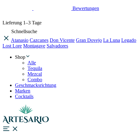
Bewertungen
Lieferung
1–3 Tage
Schnellsuche
Atanasio
Cazcanes
Don Vicente
Gran Dovejo
La Luna
Legado
Lost Lore
Montagave
Salvadores
Shop
Alle
Tequila
Mezcal
Combo
Geschmacksrichtung
Marken
Cocktails